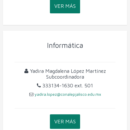
VER MÁS
Informática
Yadira Magdalena López Martínez
Subcoordinadora
333134-1630
ext. 501
yadira.lopez@conalepjalisco.edu.mx
VER MÁS