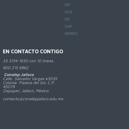
SID
SICE
SIC
SIAF
SIPRES
EN CONTACTO CONTIGO
33 3134-1630 con 10 líneas.
800
215 6862
Conalep Jalisco
Calle: Salvador Vargas #3035
Colonia: Paseos del Sol. C.P.
45079
Zapopan, Jalisco, México.
contacto@conalepjalisco.edu.mx