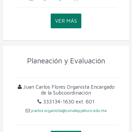
Soporte y Mantenimiento de Equipo de Cómputo
VER MÁS
Microelectrónica y Semiconductores
Planeación y Evaluación
Juan Carlos Flores Organista
Encargado
de la Subcoordinación
333134-1630
ext. 601
jcarlos.organista@conalepjalisco.edu.mx