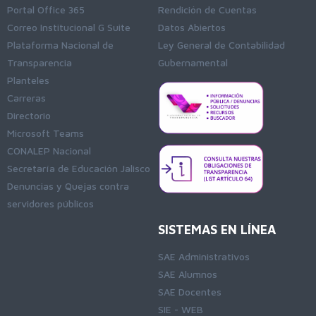
Portal Office 365
Rendición de Cuentas
Correo Institucional G Suite
Datos Abiertos
Plataforma Nacional de
Ley General de Contabilidad
Transparencia
Gubernamental
Planteles
Carreras
Directorio
Microsoft Teams
CONALEP Nacional
Secretaría de Educación Jalisco
Denuncias y Quejas contra
servidores públicos
SISTEMAS EN LÍNEA
SAE Administrativos
SAE Alumnos
SAE Docentes
SIE - WEB