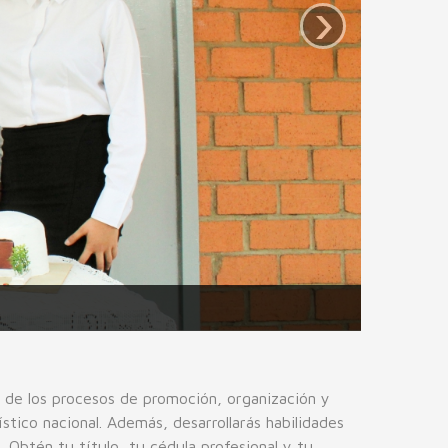
›
 de los procesos de promoción, organización y
stico nacional. Además, desarrollarás habilidades
. Obtén tu título, tu cédula profesional y tu