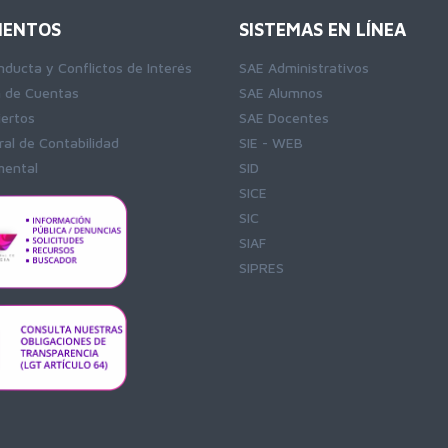
ENTOS
SISTEMAS EN LÍNEA
nducta y Conflictos de Interés
SAE Administrativos
n de Cuentas
SAE Alumnos
iertos
SAE Docentes
al de Contabilidad
SIE - WEB
ental
SID
SICE
SIC
SIAF
SIPRES