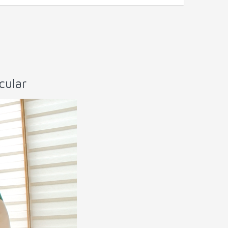
o
cular