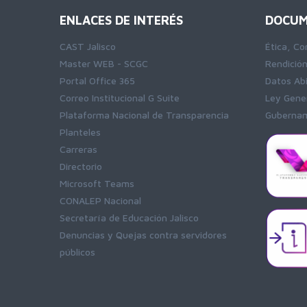
ENLACES DE INTERÉS
DOCUM
CAST Jalisco
Ética, Co
Master WEB - SCGC
Rendició
Portal Office 365
Datos Ab
Correo Institucional G Suite
Ley Gener
Plataforma Nacional de Transparencia
Gubernam
Planteles
Carreras
Directorio
Microsoft Teams
CONALEP Nacional
Secretaría de Educación Jalisco
Denuncias y Quejas contra servidores
públicos