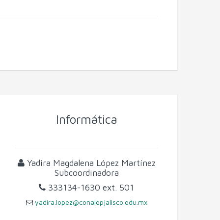
Informática
Yadira Magdalena López Martínez
Subcoordinadora
333134-1630
ext. 501
yadira.lopez@conalepjalisco.edu.mx