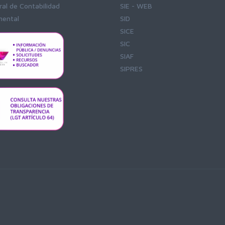
al de Contabilidad
SIE - WEB
ental
SID
SICE
SIC
SIAF
SIPRES