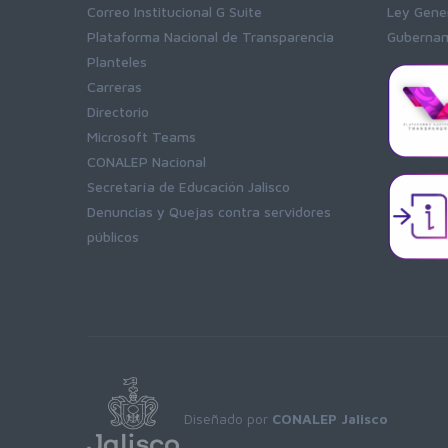
Correo Institucional G Suite
Ley Gener
Plataforma Nacional de Transparencia
Gubernam
Planteles
Carreras
Directorio
Microsoft Teams
CONALEP Nacional
Secretaría de Educación Jalisco
Denuncias y Quejas contra servidores
públicos
Diseñado por
CONALEP Jalisco