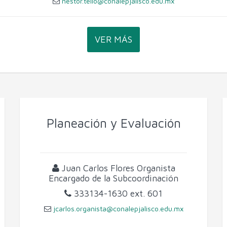
nestor.tello@conalepjalisco.edu.mx
VER MÁS
Planeación y Evaluación
Juan Carlos Flores Organista
Encargado de la Subcoordinación
333134-1630
ext. 601
jcarlos.organista@conalepjalisco.edu.mx