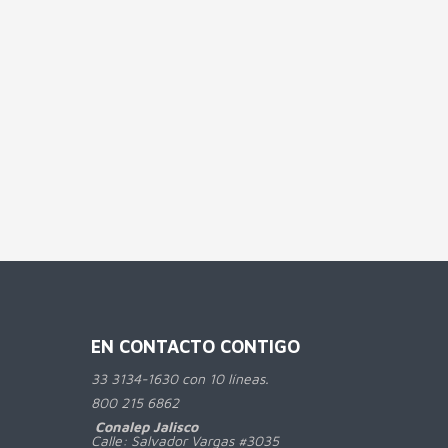
EN CONTACTO CONTIGO
33 3134-1630 con 10 líneas.
800
215 6862
Conalep Jalisco
Calle: Salvador Vargas #3035