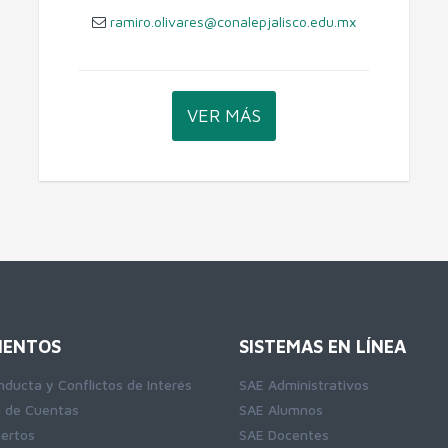
ramiro.olivares@conalepjalisco.edu.mx
VER MÁS
ENTOS
SISTEMAS EN LÍNEA
nducta y Conflictos de Interés
SAE Administrativos
n de Cuentas
SAE Alumnos
iertos
SAE Docentes