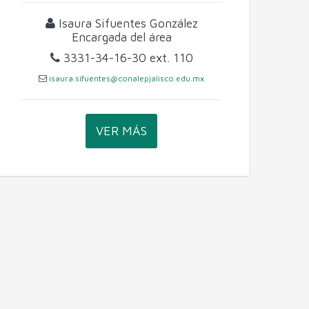
Isaura Sifuentes González
Encargada del área
3331-34-16-30
ext. 110
isaura.sifuentes@conalepjalisco.edu.mx
VER MÁS