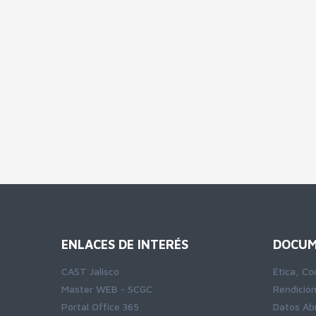
ENLACES DE INTERÉS
DOCUM
CAST Jalisco
Ética, Co
Master WEB - SCGC
Rendició
Portal Office 365
Datos Ab