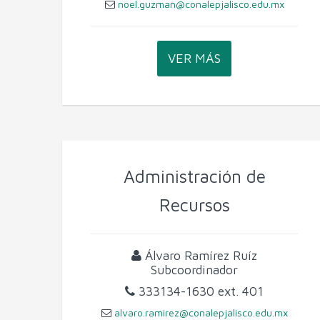
noel.guzman@conalepjalisco.edu.mx
VER MÁS
Administración de
Recursos
Álvaro Ramírez Ruíz
Subcoordinador
333134-1630
ext. 401
alvaro.ramirez@conalepjalisco.edu.mx