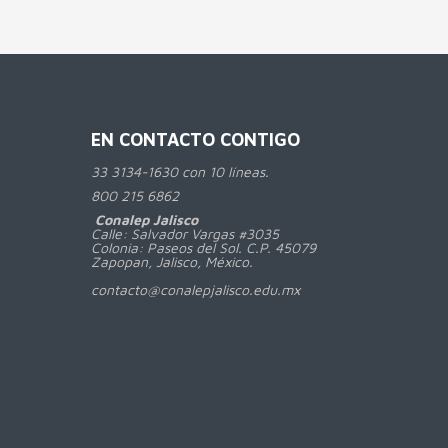
EN CONTACTO CONTIGO
33 3134-1630 con 10 líneas.
800
215 6862
Conalep Jalisco
Calle: Salvador Vargas #3035
Colonia: Paseos del Sol. C.P. 45079
Zapopan, Jalisco, México.
contacto@conalepjalisco.edu.mx