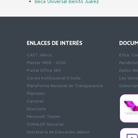
Beca Universal Benito Juárez
ENLACES DE INTERÉS
DOCUM
CAST Jalisco
Ética, Co
Master WEB - SCGC
Rendició
Portal Office 365
Datos Ab
Correo Institucional G Suite
Ley Gener
Plataforma Nacional de Transparencia
Gubernam
Planteles
Carreras
Directorio
Microsoft Teams
CONALEP Nacional
Secretaría de Educación Jalisco