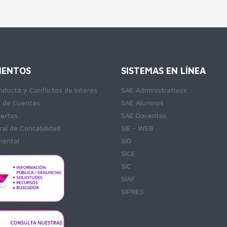
ENTOS
SISTEMAS EN LÍNEA
nducta y Conflictos de Interés
SAE Administrativos
n de Cuentas
SAE Alumnos
iertos
SAE Docentes
al de Contabilidad
SIE - WEB
ental
SID
SICE
SIC
SIAF
SIPRES