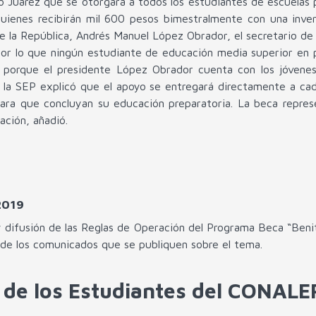
to Juárez que se otorgará a todos los estudiantes de escuelas 
quienes recibirán mil 600 pesos bimestralmente con una inver
e la República, Andrés Manuel López Obrador, el secretario 
por lo que ningún estudiante de educación media superior en p
porque el presidente López Obrador cuenta con los jóvenes
 de la SEP explicó que el apoyo se entregará directamente a ca
 para que concluyan su educación preparatoria. La beca repre
cación, añadió.
2019
 difusión de las Reglas de Operación del Programa Beca “Beni
e de los comunicados que se publiquen sobre el tema.
 de los Estudiantes del CONALE