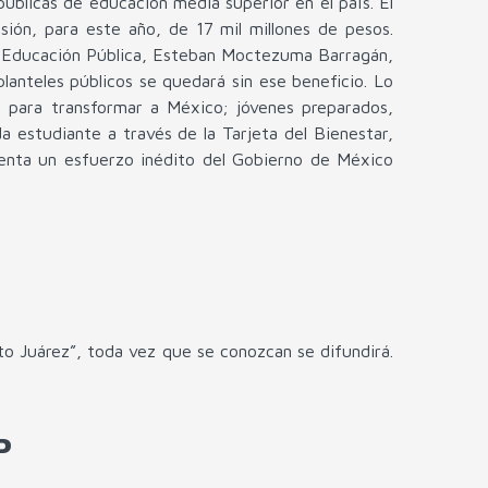
públicas de educación media superior en el país. El
sión, para este año, de 17 mil millones de pesos.
de Educación Pública, Esteban Moctezuma Barragán,
lanteles públicos se quedará sin ese beneficio. Lo
 para transformar a México; jóvenes preparados,
da estudiante a través de la Tarjeta del Bienestar,
senta un esfuerzo inédito del Gobierno de México
to Juárez”, toda vez que se conozcan se difundirá.
P